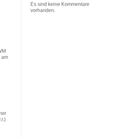
Es sind keine Kommentare
vorhanden.
-WM
e am
ner
r.)