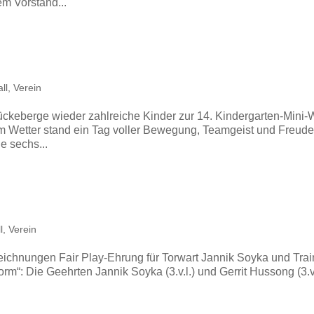
em Vorstand...
ll
,
Verein
ückeberge wieder zahlreiche Kinder zur 14. Kindergarten-Mini
m Wetter stand ein Tag voller Bewegung, Teamgeist und Freud
e sechs...
l
,
Verein
zeichnungen Fair Play-Ehrung für Torwart Jannik Soyka und Trai
rm“: Die Geehrten Jannik Soyka (3.v.l.) und Gerrit Hussong (3.v.