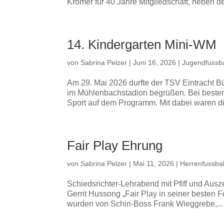
Krömer für 40 Jahre Mitgliedschaft, neben d
14. Kindergarten Mini-WM
von
Sabrina Pelzer
|
Juni 16, 2026
|
Jugendfussba
Am 29. Mai 2026 durfte der TSV Eintracht B
im Mühlenbachstadion begrüßen. Bei beste
Sport auf dem Programm. Mit dabei waren di
Fair Play Ehrung
von
Sabrina Pelzer
|
Mai 11, 2026
|
Herrenfussbal
Schiedsrichter-Lehrabend mit Pfiff und Aus
Gerrit Hussong „Fair Play in seiner besten Fo
wurden von Schiri-Boss Frank Wieggrebe,...