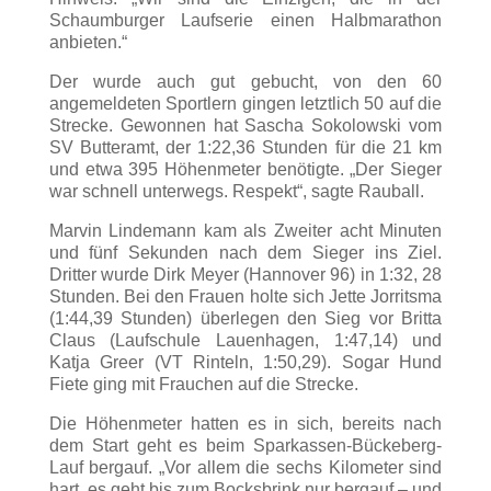
Schaumburger Laufserie einen Halbmarathon
anbieten.“
Der wurde auch gut gebucht, von den 60
angemeldeten Sportlern gingen letztlich 50 auf die
Strecke. Gewonnen hat Sascha Sokolowski vom
SV Butteramt, der 1:22,36 Stunden für die 21 km
und etwa 395 Höhenmeter benötigte. „Der Sieger
war schnell unterwegs. Respekt“, sagte Rauball.
Marvin Lindemann kam als Zweiter acht Minuten
und fünf Sekunden nach dem Sieger ins Ziel.
Dritter wurde Dirk Meyer (Hannover 96) in 1:32, 28
Stunden. Bei den Frauen holte sich Jette Jorritsma
(1:44,39 Stunden) überlegen den Sieg vor Britta
Claus (Laufschule Lauenhagen, 1:47,14) und
Katja Greer (VT Rinteln, 1:50,29). Sogar Hund
Fiete ging mit Frauchen auf die Strecke.
Die Höhenmeter hatten es in sich, bereits nach
dem Start geht es beim Sparkassen-Bückeberg-
Lauf bergauf. „Vor allem die sechs Kilometer sind
hart, es geht bis zum Bocksbrink nur bergauf – und