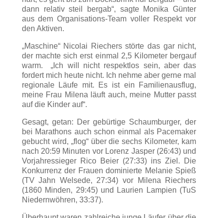
dann relativ steil bergab“, sagte Monika Günter
aus dem Organisations-Team voller Respekt vor
den Aktiven.
„Maschine“ Nicolai Riechers störte das gar nicht,
der machte sich erst einmal 2,5 Kilometer bergauf
warm. „Ich will nicht respektlos sein, aber das
fordert mich heute nicht. Ich nehme aber gerne mal
regionale Läufe mit. Es ist ein Familienausflug,
meine Frau Milena läuft auch, meine Mutter passt
auf die Kinder auf“.
Gesagt, getan: Der gebürtige Schaumburger, der
bei Marathons auch schon einmal als Pacemaker
gebucht wird, „flog“ über die sechs Kilometer, kam
nach 20:59 Minuten vor Lorenz Jasper (26:43) und
Vorjahressieger Rico Beier (27:33) ins Ziel. Die
Konkurrenz der Frauen dominierte Melanie Spieß
(TV Jahn Welsede, 27:34) vor Milena Riechers
(1860 Minden, 29:45) und Laurien Lampien (TuS
Niedernwöhren, 33:37).
Überhaupt waren zahlreiche junge Läufer über die