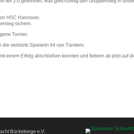
n wir 2:0 gewinnen, was gleichzeitig den Gruppensieg in unse
g von HSC Hannover.
ersieg sichern.
gene Turnier.
die verletzte Spielerin #4 von Tündern.
mit einem Erfolg abschließen konnten und fiebern ab jetzt auf d
acht Bückeberge e.V.