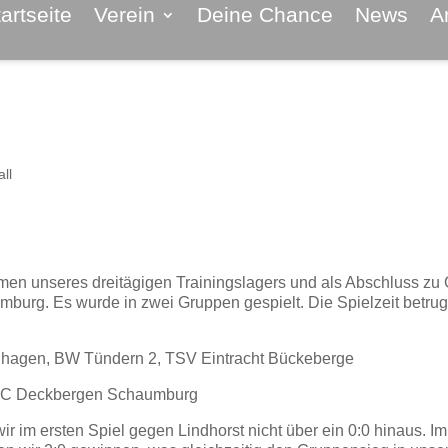
artseite
Verein
Deine Chance
News
A
ll
en unseres dreitägigen Trainingslagers und als Abschluss zu 
urg. Es wurde in zwei Gruppen gespielt. Die Spielzeit betrug
nhagen, BW Tündern 2, TSV Eintracht Bückeberge
 SC Deckbergen Schaumburg
 im ersten Spiel gegen Lindhorst nicht über ein 0:0 hinaus. Im